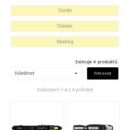
Combi
Classic
Skating
Existuje 4 produktů.

Důležitost
Filtrovat
Zobrazení 1-4 z 4 položek