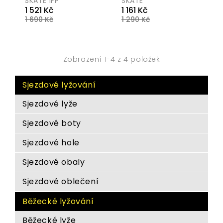
SKATE IFP
SKATE
Běžná
Běžná
1 521 Kč
1 161 Kč
1 690 Kč
cena
1 290 Kč
cena
Cena
Cena
Zobrazení 1-4 z 4 položek
Sjezdové lyžování
Sjezdové lyže
Sjezdové boty
Sjezdové hole
Sjezdové obaly
Sjezdové oblečení
Běžecké lyžování
Běžecké lyže