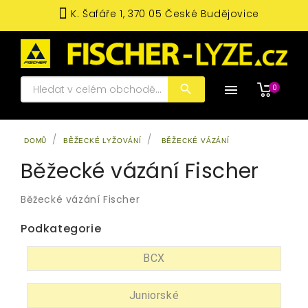
K. Šafáře 1, 370 05 České Budějovice

0
DOMŮ
BĚŽECKÉ LYŽOVÁNÍ
BĚŽECKÉ VÁZÁNÍ
Běžecké vázání Fischer
Běžecké vázání Fischer
Podkategorie
BCX
Juniorské