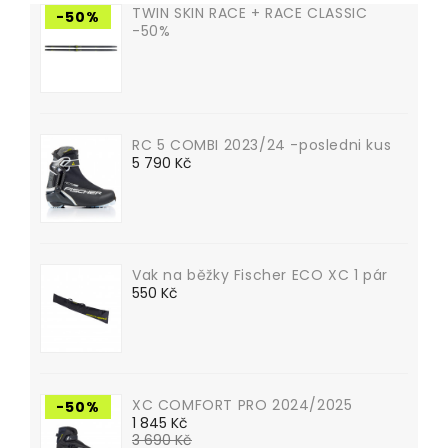
TWIN SKIN RACE + RACE CLASSIC
-50%
-50%
RC 5 COMBI 2023/24 -posledni kus
Cena
5 790 Kč
Vak na běžky Fischer ECO XC 1 pár
Cena
550 Kč
XC COMFORT PRO 2024/2025
-50%
Běžná
1 845 Kč
3 690 Kč
cena