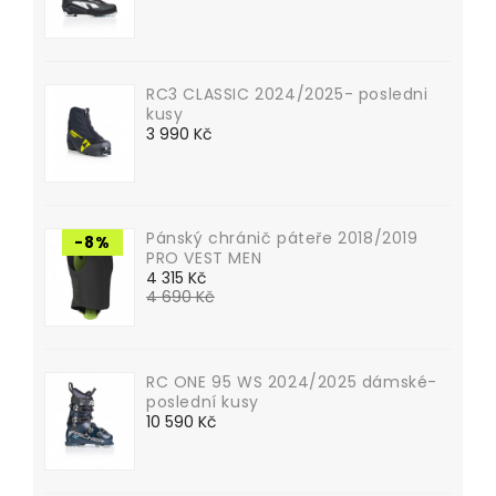
Cena
RC3 CLASSIC 2024/2025- posledni
kusy
Cena
3 990 Kč
Pánský chránič páteře 2018/2019
-8%
PRO VEST MEN
Běžná
4 315 Kč
4 690 Kč
cena
Cena
RC ONE 95 WS 2024/2025 dámské-
poslední kusy
Cena
10 590 Kč