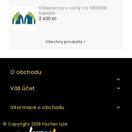
Oblečení pro volný ča FREERIDE
RANGER
Cena
2 400 Kč
Všechny produkty

O obchodu

Váš účet

Informace o obchodu

© Copyright 2019 Fischer lyže