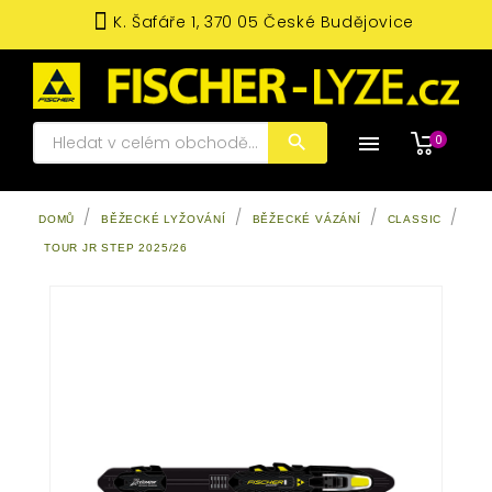
K. Šafáře 1, 370 05 České Budějovice

0
DOMŮ
BĚŽECKÉ LYŽOVÁNÍ
BĚŽECKÉ VÁZÁNÍ
CLASSIC
TOUR JR STEP 2025/26