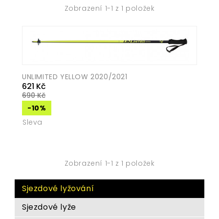
Zobrazení 1-1 z 1 položek
UNLIMITED YELLOW 2020/2021
Běžná
621 Kč
690 Kč
cena
Cena
-10%
Sleva
Zobrazení 1-1 z 1 položek
Sjezdové lyžování
Sjezdové lyže