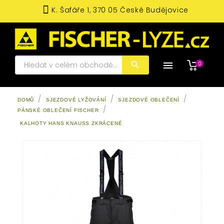
K. Šafáře 1, 370 05 České Budějovice

0
DOMŮ
SJEZDOVÉ LYŽOVÁNÍ
SJEZDOVÉ OBLEČENÍ
PÁNSKÉ OBLEČENÍ FISCHER
KALHOTY HANS KNAUSS ZKRÁCENÉ