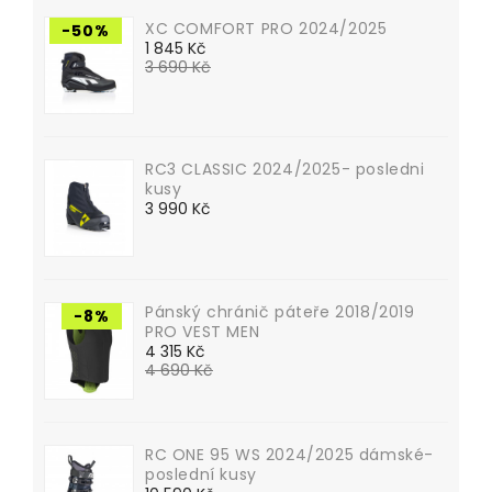
XC COMFORT PRO 2024/2025
-50%
Běžná
1 845 Kč
3 690 Kč
cena
Cena
RC3 CLASSIC 2024/2025- posledni
kusy
Cena
3 990 Kč
Pánský chránič páteře 2018/2019
-8%
PRO VEST MEN
Běžná
4 315 Kč
4 690 Kč
cena
Cena
RC ONE 95 WS 2024/2025 dámské-
poslední kusy