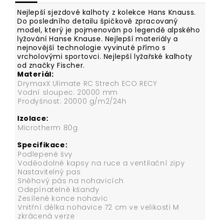
Nejlepší sjezdové kalhoty z kolekce Hans Knauss.
Do posledního detailu špičkově zpracovaný
model, který je pojmenován po legendě alpského
lyžování Hanse Knause. Nejlepší materiály a
nejnovější technologie vyvinuté přímo s
vrcholovými sportovci. Nejlepší lyžařské kalhoty
od značky Fischer.
Materiál:
DrymaxX Ulimate RC Strech ECO RECY
Vodní sloupec: 20000 mm
Prodyšnost: 20000 g/m2/24h
Izolace:
Microtherm 80g
Specifikace:
Podlepené švy
Voděodolné kapsy na ruce a ventilační zipy
Nastavitelný pas
Sněhový pás na nohavicích
Odepínatelné kšandy
Zesílené konce nohavic
Vnitřní délka nohavice 72 cm ve velikosti M
zkrácená verze