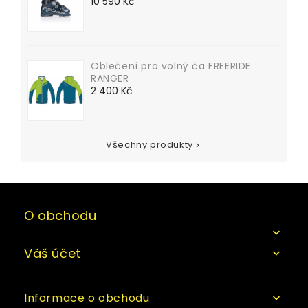
Cena
10 590 Kč
Oblečení pro volný ča FREERIDE
RANGER
Cena
2 400 Kč
Všechny produkty

O obchodu

Váš účet

Informace o obchodu
