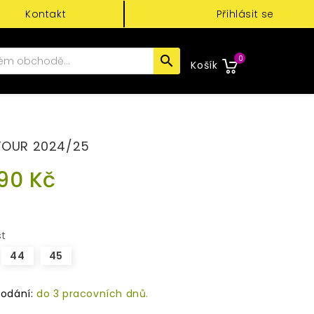
Kontakt
Přihlásit se
search
0
Košík
TOUR 2024/25
90 Kč
st
44
45
odání:
do 3 pracovních dnů.