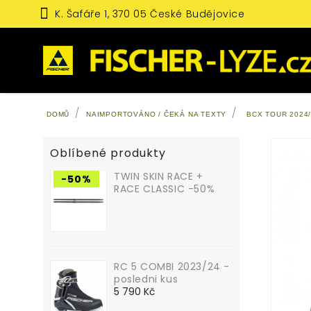
K. Šafáře 1, 370 05 České Budějovice
DOMŮ
NAIMPORTOVÁNO / ČEKÁ NA TEXTY
BCX TOUR 2024
Oblíbené produkty
TWIN SKIN RACE +
-50%
RACE CLASSIC -50%
RC 5 COMBI 2023/24 -
posledni kus
Cena
5 790 Kč