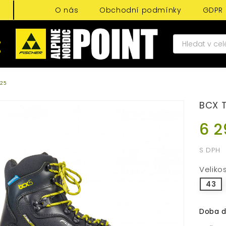
O nás
Obchodní podmínky
GDPR
/25
BCX 
6 2
S DPH
Veliko
43
Doba d